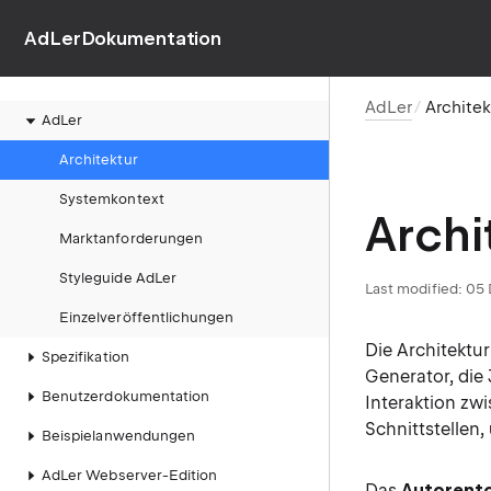
AdLerDokumentation
AdLer
Architek
AdLer
Architektur
Systemkontext
Archi
Marktanforderungen
Styleguide AdLer
Last modified: 0
Einzelveröffentlichungen
Die Architektu
Spezifikation
Generator, die
Benutzerdokumentation
Interaktion zw
Schnittstellen
Beispielanwendungen
AdLer Webserver-Edition
Das
Autorent