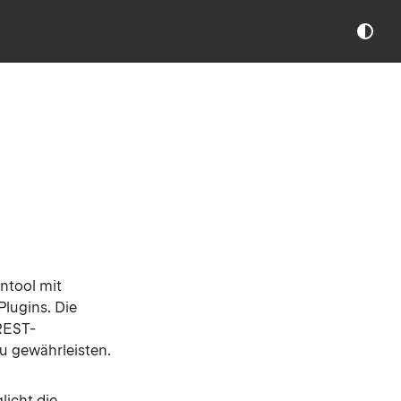
ntool mit
lugins. Die
 REST-
u gewährleisten.
icht die