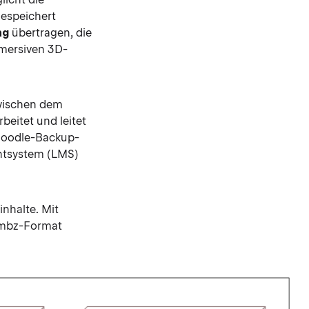
gespeichert
ng
übertragen, die
mmersiven 3D-
zwischen dem
eitet und leitet
 Moodle-Backup-
ntsystem (LMS)
inhalte. Mit
 .mbz-Format