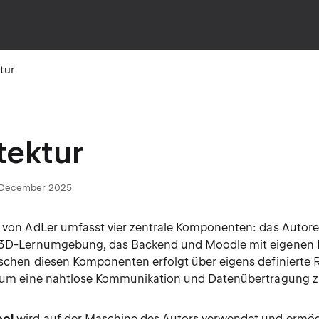
tur
tektur
5 December 2025
r von AdLer umfasst vier zentrale Komponenten: das Autore
 3D-Lernumgebung, das Backend und Moodle mit eigenen P
ischen diesen Komponenten erfolgt über eigens definierte
, um eine nahtlose Kommunikation und Datenübertragung z
ool
wird auf der Maschine des Autors verwendet und ermögl