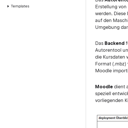
Templates
Erstellung von
werden. Diese 
auf den Maschi
Umgebung darg
Das
Backend
f
Autorentool un
die Kursdaten 
Format (.mbz)
Moodle importi
Moodle
dient a
speziell entwi
vorliegenden Ku